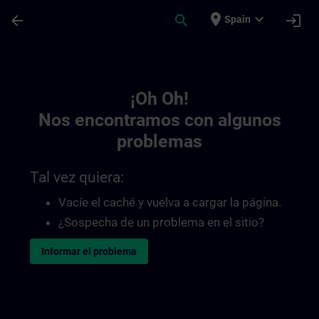
Saltar al contenido principal
Página cargada
place
expand_more
arrow_back
search
login
Spain
Toc | SITRAIN
¡Oh Oh!
Nos encontramos con algunos
problemas
Tal vez quiera:
Vacíe el caché y vuelva a cargar la página.
¿Sospecha de un problema en el sitio?
Informar el problema