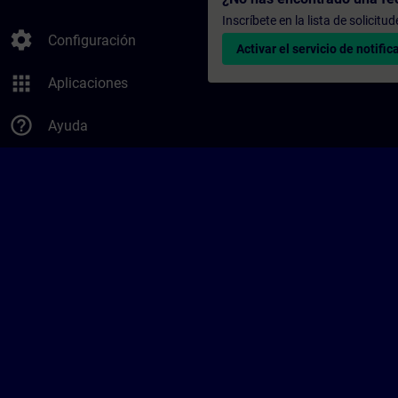
Inscríbete en la lista de solicit
settings
Configuración
Activar el servicio de notific
apps
Aplicaciones
help_outline
Ayuda