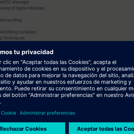
SIMATIC Manager
ssing of Signal Modules.
le handling.
Modifying Variables.
g Techniques.
sfer operations.
g and archiving.
 card.
s & maintenance personnel of SIMATIC S7 programmable controllers
e