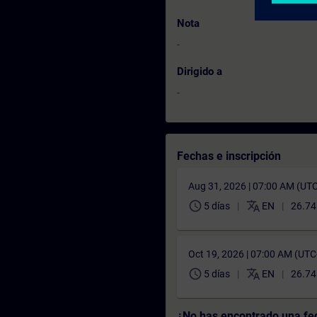
Nota
-
Dirigido a
-
Fechas e inscripción
Aug 31, 2026 | 07:00 AM (UT
schedule
translate
5 días
EN
26.74
Oct 19, 2026 | 07:00 AM (UT
schedule
translate
5 días
EN
26.74
¿No has encontrado una f