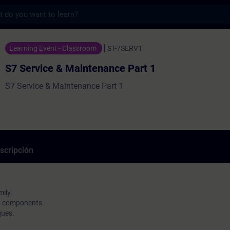
s
 Maintenance Part 1 - Entrenamiento - Cap
Learning Event - Classroom
ST-7SERV1
S7 Service & Maintenance Part 1
S7 Service & Maintenance Part 1
scripción
ily.
 & components.
ques.