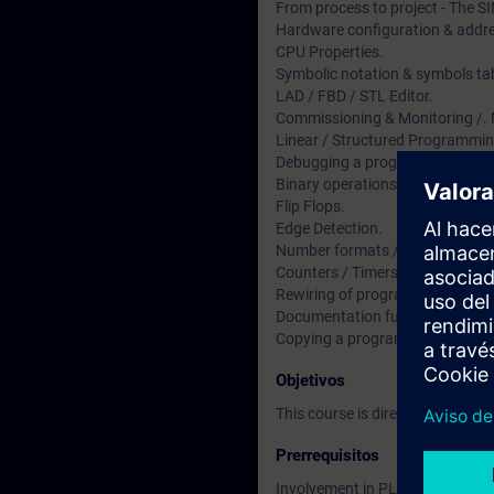
From process to project - The 
Hardware configuration & addre
CPU Properties.
Symbolic notation & symbols tab
LAD / FBD / STL Editor.
Commissioning & Monitoring /. 
Linear / Structured Programmin
Debugging a program.
Binary operations & gates.
Flip Flops.
Edge Detection.
Number formats / Load and Tran
Counters / Timers.
Rewiring of programs.
Documentation functions, savin
Copying a program to a memory
Objetivos
This course is directed at user
Prerrequisitos
Involvement in PLC maintenanc