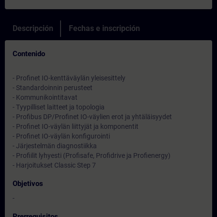
Descripción
Fechas e inscripción
Contenido
- Profinet IO-kenttäväylän yleisesittely
- Standardoinnin perusteet
- Kommunikointitavat
- Tyypilliset laitteet ja topologia
- Profibus DP/Profinet IO-väylien erot ja yhtäläisyydet
- Profinet IO-väylän liittyjät ja komponentit
- Profinet IO-väylän konfigurointi
- Järjestelmän diagnostiikka
- Profiilit lyhyesti (Profisafe, Profidrive ja Profienergy)
- Harjoitukset Classic Step 7
Objetivos
-
Prerrequisitos