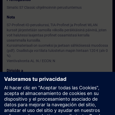
Simatic S7 Classic ohjelmoinnin perustuntemus
Nota
S7-Profinet-IO-peruskurssi, TIA-Profinet ja Profinet WLAN
kurssit järjestetään samoilla viikoilla peräkkäisinä päivinä, joten
voit halutessi laajentaa profinet osaamistasi kerralla
useammalla kurssilla.
Kurssimateriaali on suomeksi ja jaetaan sähköisessä muodossa
(pdf). Osallistuja voi tilata tulostetun mapin hintaan 120 € (alv 0
%).
Vientivalvonta AL :N / ECCN: N
Dirigido a
Kurssi soveltuu suunnittelu-, käyttöönotto- ja
kunnossapitohenkilöille
Fechas e inscripción
Actualmente no hay eventos disponibles