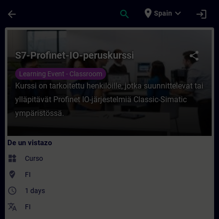
Saltar al contenido principal
Página cargada
place
expand_more
arrow_back
search
login
Spain
Curso - S7-Profinet-IO-peruskurssi - Entr
S7-Profinet-IO-peruskurssi
share
Learning Event - Classroom
Kurssi on tarkoitettu henkilöille, jotka suunnittelevat tai
ylläpitävät Profinet IO-järjestelmiä Classic-Simatic
ympäristössä.
De un vistazo
widgets
Curso
where_to_vote
FI
access_time
1 days
translate
FI