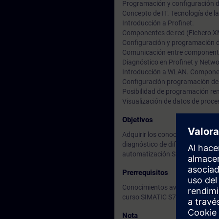
Programación y configuración d
Concepto de IT. Tecnología de la
Introducción a Profinet.
Componentes de red (Fichero X
Configuración y programación d
Comunicación entre componentes 
Diagnóstico en Profinet y Netw
Introducción a WLAN. Componen
Configuración programación de
Posibilidad de programación re
Visualización de datos de proce
Objetivos
Adquirir los conocimientos nece
diagnóstico de diferentes topolo
automatización SIMATIC S7.
Prerrequisitos
Conocimientos avanzados de pro
curso SIMATIC S7 300/400 nivel
Nota