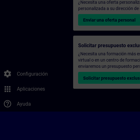
¿Necesita una oferta personali
personalizada a su dirección de 
Enviar una oferta personal
Solicitar presupuesto exclu
¿Necesita una formación más es
virtual o en un centro de formac
enviaremos un presupuesto per
settings
Configuración
Solicitar presupuesto exclus
apps
Aplicaciones
help_outline
Ayuda