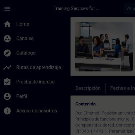
Saltar al contenido principal
Página cargada
menu
Training Services for Digital Industries
Curso - S7 Ethernet 
home
Home
group_work
Canales
explore
Catálogo
timeline
Rutas de aprendizaje
assignment_turned_in
Prueba de ingreso
Descripción
Fechas e in
account_circle
Perfil
Contenido
info
Acerca de nosotros
Red Ethernet. Posicionamiento
Principios de funcionamiento. P
Componentes de red. Concepto 
CP 343-1 / 443-1. Parametrizac