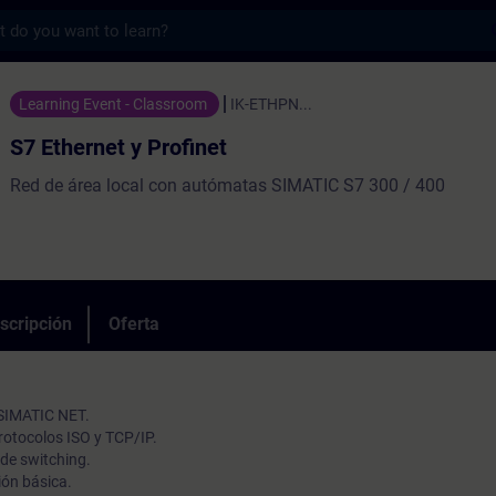
s
y Profinet - Entrenamiento - Capacitación 
Learning Event - Classroom
IK-ETHPN...
S7 Ethernet y Profinet
Red de área local con autómatas SIMATIC S7 300 / 400
scripción
Oferta
 SIMATIC NET.
rotocolos ISO y TCP/IP.
de switching.
ión básica.