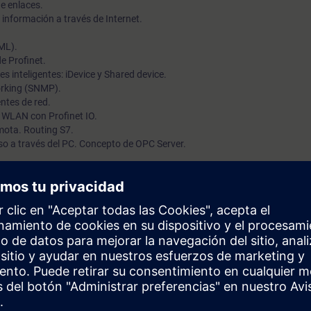
e enlaces.
 información a través de Internet.
ML).
e Profinet.
inteligentes: iDevice y Shared device.
orking (SNMP).
tes de red.
 WLAN con Profinet IO.
mota. Routing S7.
so a través del PC. Concepto de OPC Server.
sarios que permitan al participante el montaje, configuración, programac
gías de red Ethernet y Profinet a través de la amplia gama de equipos de
gramación de PLC's SIMATIC S7 300 / 400 o haber participado reciente
 2