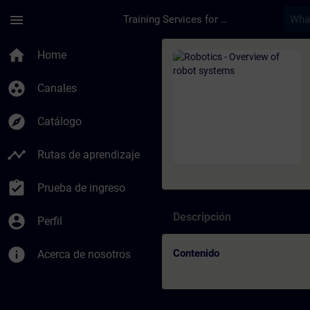
Saltar al contenido principal
Página cargada
menu
Training Services for Digital Industries
Curso - Robotics - O
home
Home
group_work
Canales
explore
Catálogo
timeline
Rutas de aprendizaje
assignment_turned_in
Prueba de ingreso
Descripción
account_circle
Perfil
info
Contenido
Acerca de nosotros