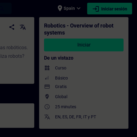
place
expand_more
login
earch
Spain
Iniciar sesión
- Capacitación - Capacitación profesional 
Robotics - Overview of robot
share
translate
systems
Iniciar
as robóticos.
iza robots?
De un vistazo
widgets
Curso
Básico
payment
Gratis
where_to_vote
Global
access_time
25 minutes
translate
EN
,
ES
,
DE
,
FR
,
IT
y
PT