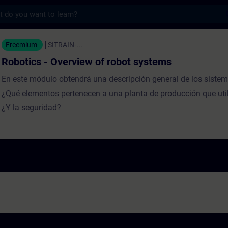
s
verview of robot systems - Entrenamiento 
Freemium
SITRAIN-...
Robotics - Overview of robot systems
En este módulo obtendrá una descripción general de los sistem
¿Qué elementos pertenecen a una planta de producción que util
¿Y la seguridad?