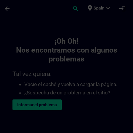
Saltar al contenido principal
Página cargada
place
expand_more
arrow_back
search
login
Spain
Toc | SITRAIN
¡Oh Oh!
Nos encontramos con algunos
problemas
Tal vez quiera:
Vacíe el caché y vuelva a cargar la página.
¿Sospecha de un problema en el sitio?
Informar el problema