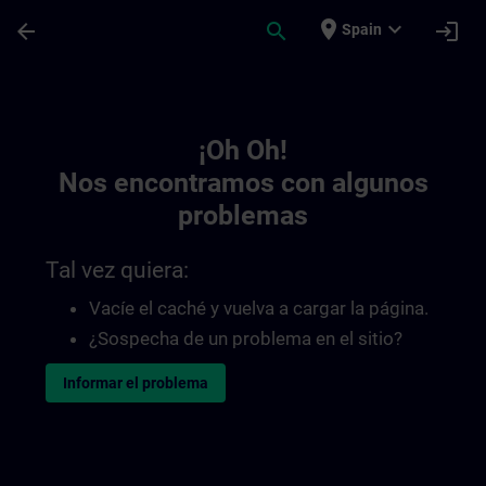
Saltar al contenido principal
Página cargada
place
expand_more
arrow_back
search
login
Spain
Toc | SITRAIN
¡Oh Oh!
Nos encontramos con algunos
problemas
Tal vez quiera:
Vacíe el caché y vuelva a cargar la página.
¿Sospecha de un problema en el sitio?
Informar el problema