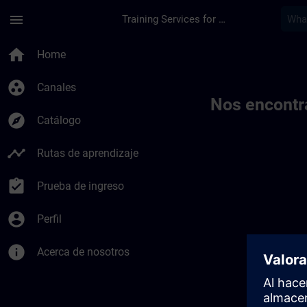
Saltar al contenido principal
Página cargada
menu
Training Services for Digital Industries
Toc | SITRAIN
home
Home
group_work
Canales
Nos encontr
explore
Catálogo
timeline
Rutas de aprendizaje
assignment_turned_in
Prueba de ingreso
account_circle
Perfil
info
Acerca de nosotros