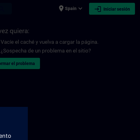
place
expand_more
login
earch
Spain
Iniciar sesión
vez quiera:
Vacíe el caché y vuelva a cargar la página.
¿Sospecha de un problema en el sitio?
ormar el problema