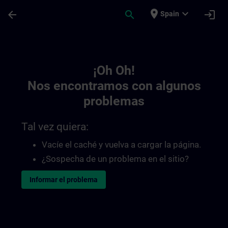
Saltar al contenido principal
Página cargada
place
expand_more
arrow_back
search
login
Spain
Toc | SITRAIN
¡Oh Oh!
Nos encontramos con algunos
problemas
Tal vez quiera:
Vacíe el caché y vuelva a cargar la página.
¿Sospecha de un problema en el sitio?
Informar el problema