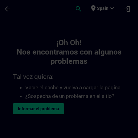
Saltar al contenido principal
Página cargada
place
expand_more
arrow_back
search
login
Spain
Toc | SITRAIN
¡Oh Oh!
Nos encontramos con algunos
problemas
Tal vez quiera:
Vacíe el caché y vuelva a cargar la página.
¿Sospecha de un problema en el sitio?
Informar el problema