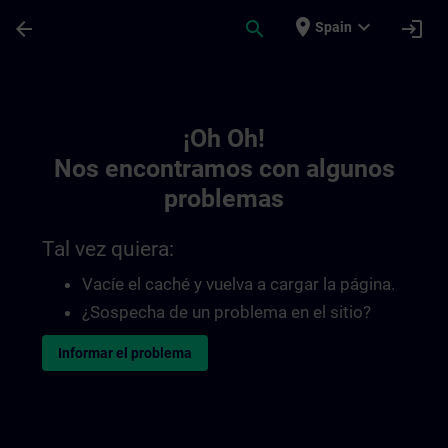
Saltar al contenido principal
Página cargada
place
expand_more
arrow_back
search
login
Spain
Toc | SITRAIN
¡Oh Oh!
Nos encontramos con algunos
problemas
Tal vez quiera:
Vacíe el caché y vuelva a cargar la página.
¿Sospecha de un problema en el sitio?
Informar el problema