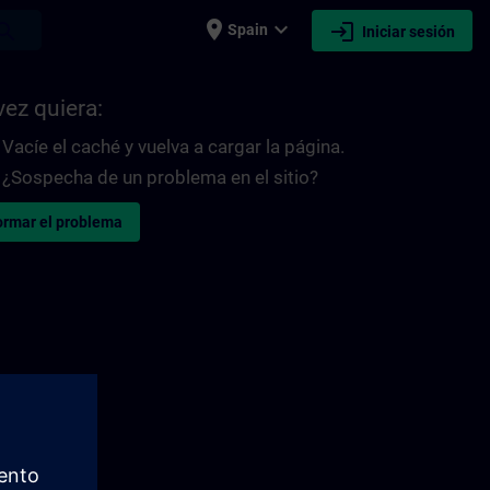
place
expand_more
login
earch
Spain
Iniciar sesión
vez quiera:
Vacíe el caché y vuelva a cargar la página.
¿Sospecha de un problema en el sitio?
ormar el problema