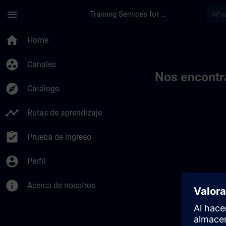
Saltar al contenido principal
Página cargada
menu
Training Services for Digital Industries
Toc | SITRAIN
home
Home
group_work
Canales
Nos encontr
explore
Catálogo
timeline
Rutas de aprendizaje
assignment_turned_in
Prueba de ingreso
account_circle
Perfil
info
Acerca de nosotros