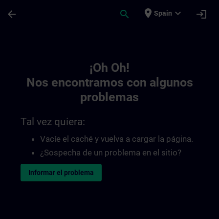
Saltar al contenido principal
Página cargada
place
expand_more
arrow_back
search
login
Spain
Toc | SITRAIN
¡Oh Oh!
Nos encontramos con algunos
problemas
Tal vez quiera:
Vacíe el caché y vuelva a cargar la página.
¿Sospecha de un problema en el sitio?
Informar el problema