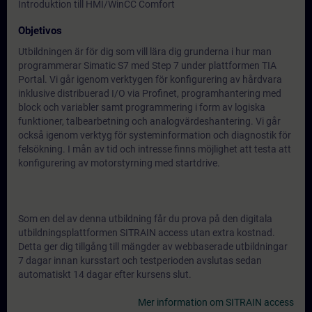
Introduktion till HMI/WinCC Comfort
Objetivos
Utbildningen är för dig som vill lära dig grunderna i hur man
programmerar Simatic S7 med Step 7 under plattformen TIA
Portal. Vi går igenom verktygen för konfigurering av hårdvara
inklusive distribuerad I/O via Profinet, programhantering med
block och variabler samt programmering i form av logiska
funktioner, talbearbetning och analogvärdeshantering. Vi går
också igenom verktyg för systeminformation och diagnostik för
felsökning. I mån av tid och intresse finns möjlighet att testa att
konfigurering av motorstyrning med startdrive.
Som en del av denna utbildning får du prova på den digitala
utbildningsplattformen SITRAIN access utan extra kostnad.
Detta ger dig tillgång till mängder av webbaserade utbildningar
7 dagar innan kursstart och testperioden avslutas sedan
automatiskt 14 dagar efter kursens slut.
Mer information om SITRAIN access