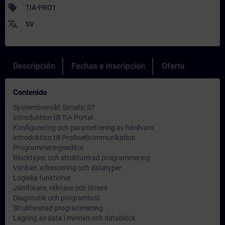
sell
TIA-PRO1
translate
SV
Descripción
Fechas e inscripción
Oferta
Contenido
Systemöversikt Simatic S7
Introduktion till TIA Portal
Konfigurering och parametrering av hårdvara
Introduktion till Profinetkommunikation
Programmeringseditor
Blocktyper och strukturerad programmering
Varibler, adressering och datatyper
Logiska funktioner
Jämförare, räknare och timers
Diagnostik och programtest
Strukturerad programmering
Lagring av data i minnen och datablock