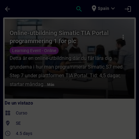
Saltar al contenido principal
Página cargada
place
expand_more
arrow_back
search
login
Spain
Curso - Online-utbildning Simatic TIA Por
Online-utbildning Simatic TIA Portal
more_vert
programmering 1 för plc
Learning Event - Online
Detta är en online-utbildning där du får lära dig
grunderna i hur man programmerar Simatic S7 med
Step 7 under plattformen TIA Portal. Tid: 4,5 dagar,
startar måndag...
Más
De un vistazo
widgets
Curso
where_to_vote
SE
access_time
4.5 days