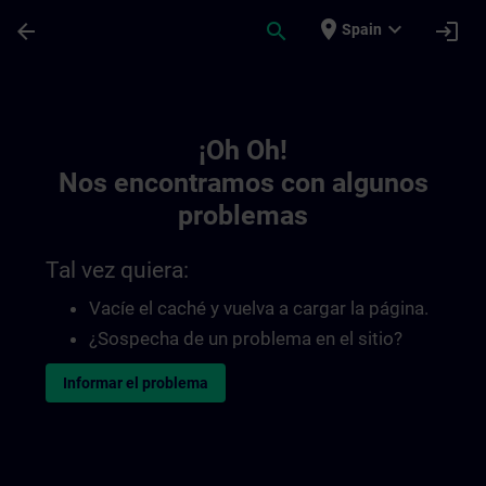
Saltar al contenido principal
Página cargada
place
expand_more
arrow_back
search
login
Spain
Toc | SITRAIN
¡Oh Oh!
Nos encontramos con algunos
problemas
Tal vez quiera:
Vacíe el caché y vuelva a cargar la página.
¿Sospecha de un problema en el sitio?
Informar el problema