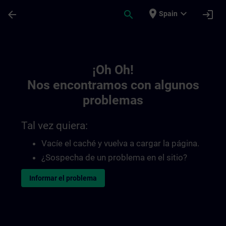
Saltar al contenido principal
Página cargada
place
expand_more
arrow_back
search
login
Spain
Toc | SITRAIN
¡Oh Oh!
Nos encontramos con algunos
problemas
Tal vez quiera:
Vacíe el caché y vuelva a cargar la página.
¿Sospecha de un problema en el sitio?
Informar el problema