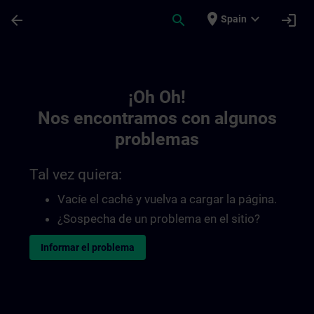
Saltar al contenido principal
Página cargada
place
expand_more
arrow_back
search
login
Spain
Toc | SITRAIN
¡Oh Oh!
Nos encontramos con algunos
problemas
Tal vez quiera:
Vacíe el caché y vuelva a cargar la página.
¿Sospecha de un problema en el sitio?
Informar el problema