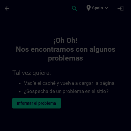
Saltar al contenido principal
Página cargada
place
expand_more
arrow_back
search
login
Spain
Toc | SITRAIN
¡Oh Oh!
Nos encontramos con algunos
problemas
Tal vez quiera:
Vacíe el caché y vuelva a cargar la página.
¿Sospecha de un problema en el sitio?
Informar el problema