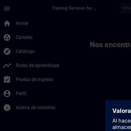
Saltar al contenido principal
Página cargada
menu
Training Services for Digital Industries
Toc | SITRAIN
home
Home
group_work
Canales
Nos encontr
explore
Catálogo
timeline
Rutas de aprendizaje
assignment_turned_in
Prueba de ingreso
account_circle
Perfil
info
Acerca de nosotros