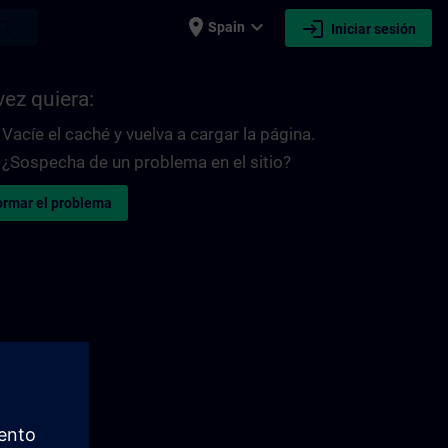
place
expand_more
login
earch
Spain
Iniciar sesión
vez quiera:
Vacíe el caché y vuelva a cargar la página.
¿Sospecha de un problema en el sitio?
ormar el problema