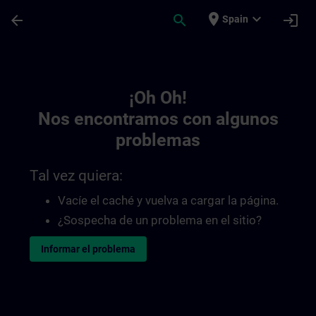
Saltar al contenido principal
Página cargada
place
expand_more
arrow_back
search
login
Spain
Toc | SITRAIN
¡Oh Oh!
Nos encontramos con algunos
problemas
Tal vez quiera:
Vacíe el caché y vuelva a cargar la página.
¿Sospecha de un problema en el sitio?
Informar el problema