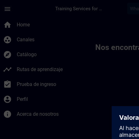
Saltar al contenido principal
Página cargada
menu
Training Services for Digital Industries
Toc | SITRAIN
home
Home
group_work
Canales
Nos encontr
explore
Catálogo
timeline
Rutas de aprendizaje
assignment_turned_in
Prueba de ingreso
account_circle
Perfil
info
Acerca de nosotros