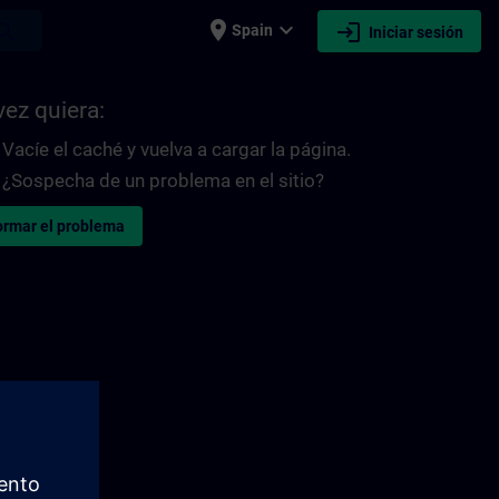
place
expand_more
login
earch
Spain
Iniciar sesión
vez quiera:
Vacíe el caché y vuelva a cargar la página.
¿Sospecha de un problema en el sitio?
ormar el problema