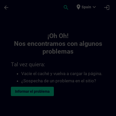
Saltar al contenido principal
Página cargada
place
expand_more
arrow_back
search
login
Spain
Toc | SITRAIN
¡Oh Oh!
Nos encontramos con algunos
problemas
Tal vez quiera:
Vacíe el caché y vuelva a cargar la página.
¿Sospecha de un problema en el sitio?
Informar el problema