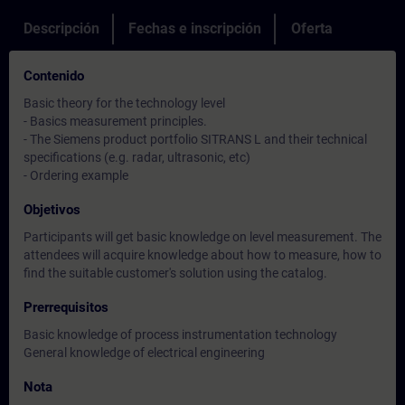
Descripción
Fechas e inscripción
Oferta
Contenido
Basic theory for the technology level
- Basics measurement principles.
- The Siemens product portfolio SITRANS L and their technical
specifications (e.g. radar, ultrasonic, etc)
- Ordering example
Objetivos
Participants will get basic knowledge on level measurement. The
attendees will acquire knowledge about how to measure, how to
find the suitable customer's solution using the catalog.
Prerrequisitos
Basic knowledge of process instrumentation technology
General knowledge of electrical engineering
Nota