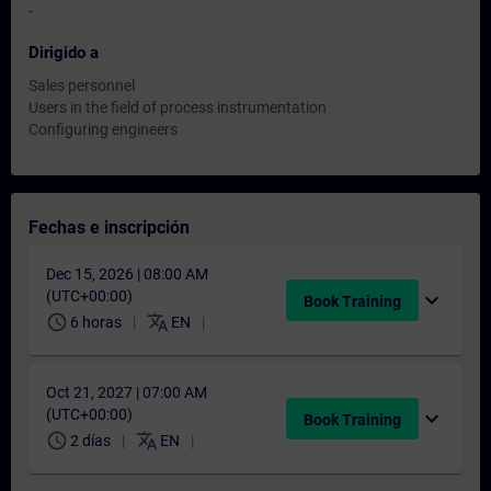
-
Dirigido a
Sales personnel
Users in the field of process instrumentation
Configuring engineers
Fechas e inscripción
Dec 15, 2026 | 08:00 AM
(UTC+00:00)
expand_more
Book Training
schedule
translate
6 horas
EN
Oct 21, 2027 | 07:00 AM
(UTC+00:00)
expand_more
Book Training
schedule
translate
2 días
EN