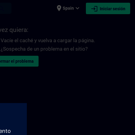
place
expand_more
login
earch
Spain
Iniciar sesión
vez quiera:
Vacíe el caché y vuelva a cargar la página.
¿Sospecha de un problema en el sitio?
ormar el problema