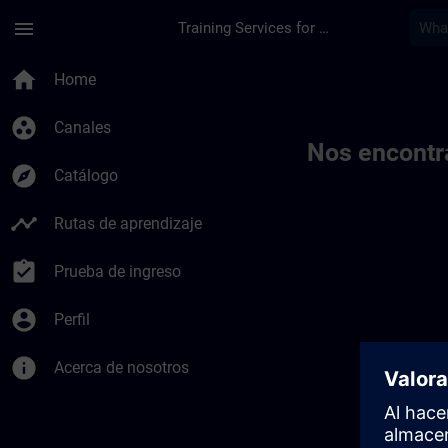
Saltar al contenido principal
Página cargada
menu
Training Services for Digital Industries
Toc | SITRAIN
home
Home
group_work
Canales
Nos encontr
explore
Catálogo
timeline
Rutas de aprendizaje
assignment_turned_in
Prueba de ingreso
account_circle
Perfil
info
Acerca de nosotros