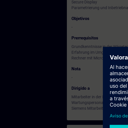
Secure Display
Parametrierung und Inbetrieb
Objetivos
-
Prerrequisitos
Grundkenntnisse in der Wägete
Erfahrung im Umgang mit elektr
Rechner mit Microsoft Teams
Nota
-
Dirigido a
Mitarbeiter in der Planung und
Wartungspersonal
Siemens Mitarbeiter in Vertrieb