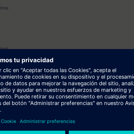
nahme
chnik
o-mechanischen Waagen ist von Vorteil
 Auslegung von eichfähigen Waagen
 und Planung