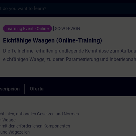
s
aagen (Online-Training) - Entrenamiento -
Learning Event - Online
SC-WT-EWON
Eichfähige Waagen (Online-Training)
Die Teilnehmer erhalten grundlegende Kenntnisse zum Aufbau
eichfähigen Waage, zu deren Parametrierung und Inbetriebna
scripción
Oferta
htlinien, nationalen Gesetzen und Normen
en Waage
 mit den erforderlichen Komponenten
n und Wägezellen