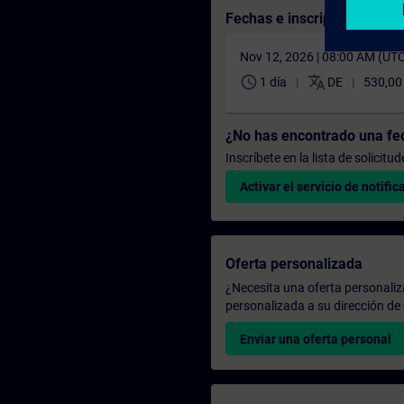
Fechas e inscripción
Nov 12, 2026 | 08:00 AM (UT
schedule
translate
1 día
DE
530,00
¿No has encontrado una f
Inscríbete en la lista de solicit
Activar el servicio de notific
Oferta personalizada
¿Necesita una oferta personali
personalizada a su dirección de 
Enviar una oferta personal