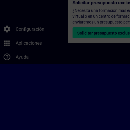
Solicitar presupuesto exclu
¿Necesita una formación más es
virtual o en un centro de formac
enviaremos un presupuesto per
settings
Configuración
Solicitar presupuesto exclus
apps
Aplicaciones
help_outline
Ayuda