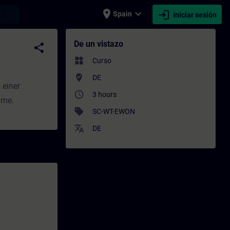
place
expand_more
login
earch
Spain
Iniciar sesión
 Capacitación - Capacitación profesional |
De un vistazo
share
widgets
Curso
where_to_vote
DE
 einer
access_time
3 hours
hme.
sell
SC-WT-EWON
translate
DE