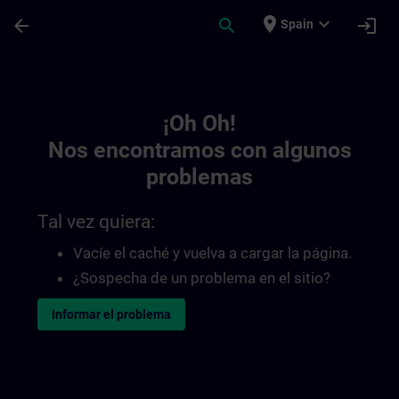
Saltar al contenido principal
Página cargada
place
expand_more
arrow_back
search
login
Spain
Toc | SITRAIN
¡Oh Oh!
Nos encontramos con algunos
problemas
Tal vez quiera:
Vacíe el caché y vuelva a cargar la página.
¿Sospecha de un problema en el sitio?
Informar el problema