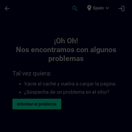
Saltar al contenido principal
Página cargada
place
expand_more
arrow_back
search
login
Spain
Toc | SITRAIN
¡Oh Oh!
Nos encontramos con algunos
problemas
Tal vez quiera:
Vacíe el caché y vuelva a cargar la página.
¿Sospecha de un problema en el sitio?
Informar el problema