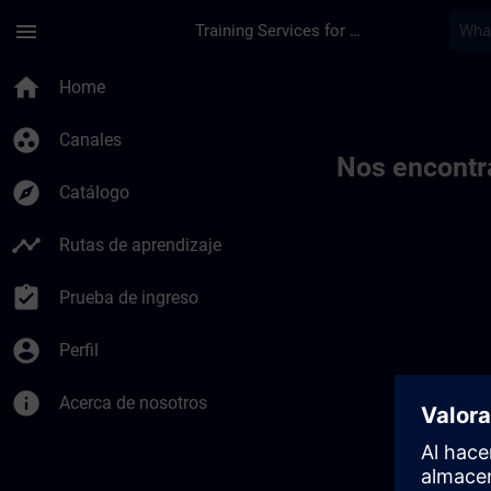
Saltar al contenido principal
Página cargada
menu
Training Services for Digital Industries
Toc | SITRAIN
home
Home
group_work
Canales
Nos encontr
explore
Catálogo
timeline
Rutas de aprendizaje
assignment_turned_in
Prueba de ingreso
account_circle
Perfil
info
Acerca de nosotros