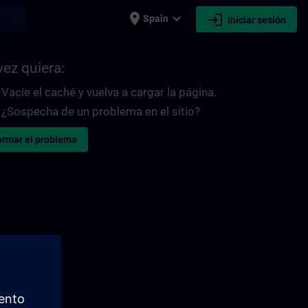
place
expand_more
login
earch
Spain
Iniciar sesión
vez quiera:
Vacíe el caché y vuelva a cargar la página.
¿Sospecha de un problema en el sitio?
ormar el problema