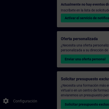
Actualmente no hay eventos di
Inscríbete en la lista de solicit
Activar el servicio de notific
Oferta personalizada
¿Necesita una oferta personali
personalizada a su dirección de 
Enviar una oferta personal
Solicitar presupuesto exclu
¿Necesita una formación más es
virtual o en un centro de formac
enviaremos un presupuesto per
settings
Configuración
Solicitar presupuesto exclus