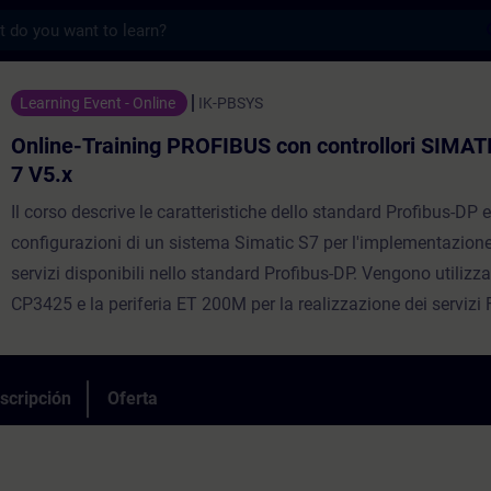
s
ing PROFIBUS con controllori SIMATIC in S
Learning Event - Online
IK-PBSYS
Online-Training PROFIBUS con controllori SIMAT
7 V5.x
Il corso descrive le caratteristiche dello standard Profibus-DP e
configurazioni di un sistema Simatic S7 per l'implementazione 
servizi disponibili nello standard Profibus-DP. Vengono utilizz
CP3425 e la periferia ET 200M per la realizzazione dei servizi 
scripción
Oferta