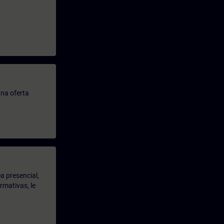
.
na oferta
a presencial,
rmativas, le