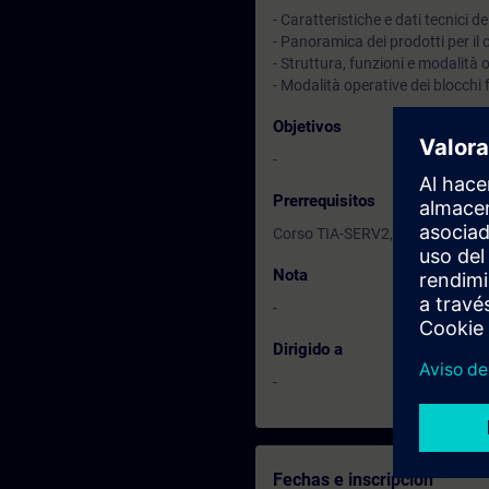
- Caratteristiche e dati tecnici d
- Panoramica dei prodotti per il
- Struttura, funzioni e modalit
- Modalità operative dei blocchi
Objetivos
-
Prerrequisitos
Corso TIA-SERV2, TIA-PRO1 o p
Nota
-
Dirigido a
-
Fechas e inscripción