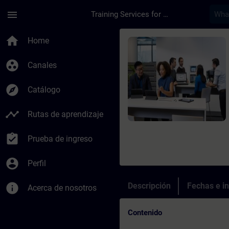
Saltar al contenido principal
Página cargada
menu
Training Services for Digital Industries
Curso - Online-Train
home
Home
group_work
Canales
explore
Catálogo
timeline
Rutas de aprendizaje
assignment_turned_in
Prueba de ingreso
account_circle
Perfil
info
Descripción
Fechas e in
Acerca de nosotros
Contenido