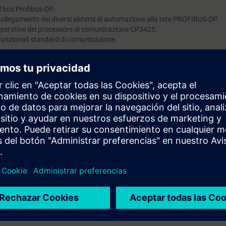
el bus Profibus-DP.
 collegamento dei diversi sistemi di automazione alla rete PROFIBUS-DP.
à operative del processore di comunicazione CP3425.
 funzionali standard di comunicazione.
ossedere conoscenza equivalente.