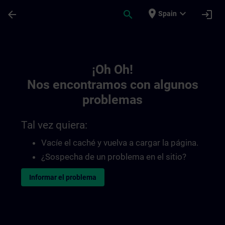
Saltar al contenido principal
Página cargada
place
expand_more
arrow_back
search
login
Spain
Toc | SITRAIN
¡Oh Oh!
Nos encontramos con algunos
problemas
Tal vez quiera:
Vacíe el caché y vuelva a cargar la página.
¿Sospecha de un problema en el sitio?
Informar el problema