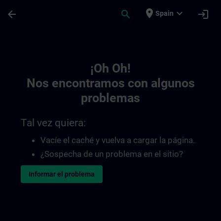
Saltar al contenido principal
Página cargada
place
expand_more
arrow_back
search
login
Spain
Toc | SITRAIN
¡Oh Oh!
Nos encontramos con algunos
problemas
Tal vez quiera:
Vacíe el caché y vuelva a cargar la página.
¿Sospecha de un problema en el sitio?
Informar el problema