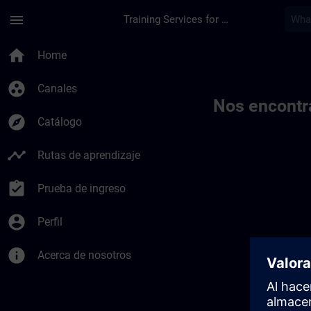
Saltar al contenido principal
Página cargada
menu
Training Services for Digital Industries
Toc | SITRAIN
home
Home
group_work
Canales
Nos encontr
explore
Catálogo
timeline
Rutas de aprendizaje
assignment_turned_in
Prueba de ingreso
account_circle
Perfil
info
Acerca de nosotros