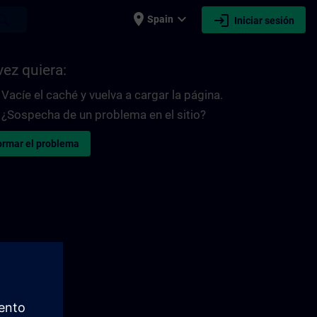
place
expand_more
login
earch
Spain
Iniciar sesión
vez quiera:
Vacíe el caché y vuelva a cargar la página.
¿Sospecha de un problema en el sitio?
ormar el problema