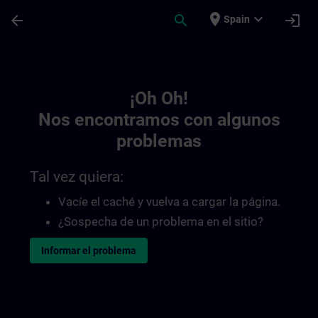
Saltar al contenido principal
Página cargada
place
expand_more
arrow_back
search
login
Spain
Toc | SITRAIN
¡Oh Oh!
Nos encontramos con algunos
problemas
Tal vez quiera:
Vacíe el caché y vuelva a cargar la página.
¿Sospecha de un problema en el sitio?
Informar el problema