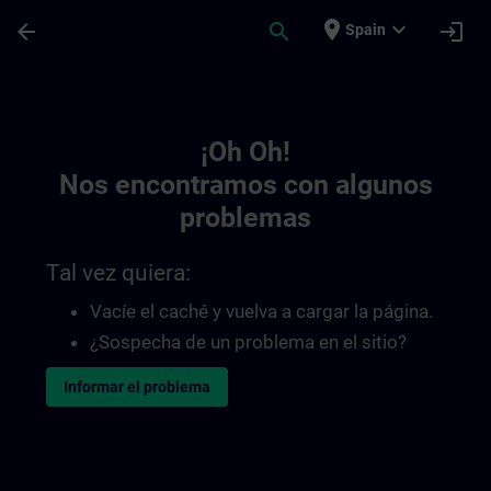
Saltar al contenido principal
Página cargada
place
expand_more
arrow_back
search
login
Spain
Toc | SITRAIN
¡Oh Oh!
Nos encontramos con algunos
problemas
Tal vez quiera:
Vacíe el caché y vuelva a cargar la página.
¿Sospecha de un problema en el sitio?
Informar el problema