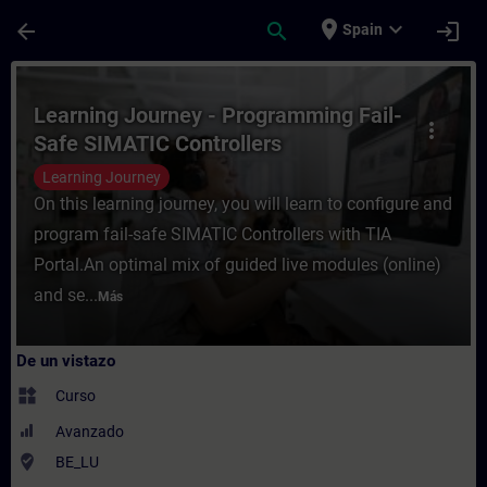
Saltar al contenido principal
Página cargada
place
expand_more
arrow_back
search
login
Spain
Curso - Learning Journey - Programming Fa
Learning Journey - Programming Fail-
more_vert
Safe SIMATIC Controllers
Learning Journey
On this learning journey, you will learn to configure and
program fail-safe SIMATIC Controllers with TIA
Portal.An optimal mix of guided live modules (online)
and se...
Más
De un vistazo
widgets
Curso
Avanzado
where_to_vote
BE_LU