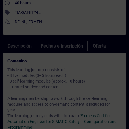
access_time
40 hours
sell
TIA-SAFETY-LJ
translate
DE
,
NL
,
FR
y
EN
Descripción
Fechas e inscripción
Oferta
Contenido
This learning journey consists of:
- 8 live modules (3–5 hours each)
- 8 self-learning modules (approx. 10 hours)
- Curated on-demand content
A learning membership to work through the self-learning
modules and access to on-demand content is included for 1
year.
The learning journey ends with the exam
"Siemens Certified
Automation Engineer for SIMATIC Safety – Configuration and
Programming"
.