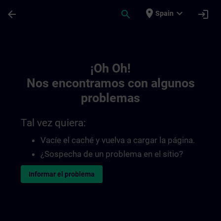
Saltar al contenido principal
Página cargada
place
expand_more
arrow_back
search
login
Spain
Toc | SITRAIN
¡Oh Oh!
Nos encontramos con algunos
problemas
Tal vez quiera:
Vacíe el caché y vuelva a cargar la página.
¿Sospecha de un problema en el sitio?
Informar el problema