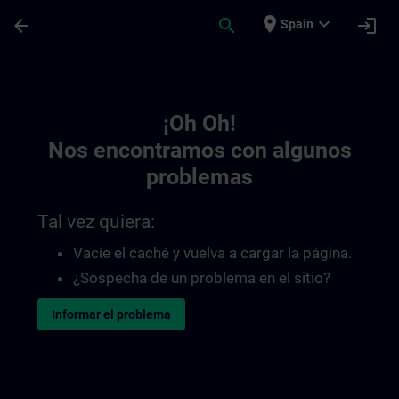
Saltar al contenido principal
Página cargada
place
expand_more
arrow_back
search
login
Spain
Toc | SITRAIN
¡Oh Oh!
Nos encontramos con algunos
problemas
Tal vez quiera:
Vacíe el caché y vuelva a cargar la página.
¿Sospecha de un problema en el sitio?
Informar el problema