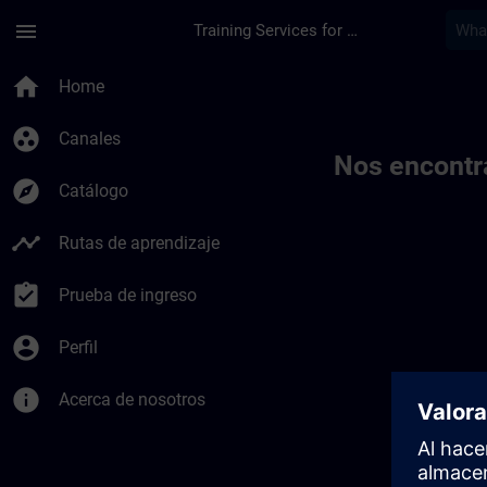
Saltar al contenido principal
Página cargada
menu
Training Services for Digital Industries
Toc | SITRAIN
home
Home
group_work
Canales
Nos encontr
explore
Catálogo
timeline
Rutas de aprendizaje
assignment_turned_in
Prueba de ingreso
account_circle
Perfil
info
Acerca de nosotros