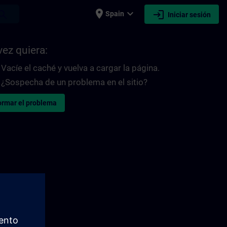
place
expand_more
login
earch
Spain
Iniciar sesión
vez quiera:
Vacíe el caché y vuelva a cargar la página.
¿Sospecha de un problema en el sitio?
ormar el problema