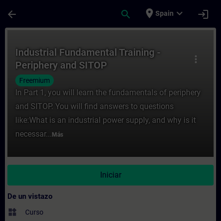
Saltar al contenido principal
Página cargada
place
expand_more
arrow_back
search
login
Spain
Curso - Industrial Fundamental Training -
Industrial Fundamental Training -
more_vert
Periphery and SITOP
Freemium
In Part 1, you will learn the fundamentals of periphery
and SITOP. You will find answers to questions
like:What is an industrial power supply, and why is it
necessar...
Más
Iniciar
De un vistazo
widgets
Curso