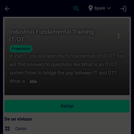
Saltar al contenido principal
Página cargada
place
expand_more
arrow_back
search
login
Spain
Curso - Industrial Fundamental Training -
Industrial Fundamental Training -
more_vert
IT/OT
Freemium
In Part 1, you will learn the fundamentals of IT/OT. You
will find answers to questions like:What is an IT/OT
system?How to bridge the gap between IT and OT?
What is ...
Más
Iniciar
De un vistazo
widgets
Curso