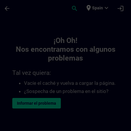
Saltar al contenido principal
Página cargada
place
expand_more
arrow_back
search
login
Spain
Toc | SITRAIN
¡Oh Oh!
Nos encontramos con algunos
problemas
Tal vez quiera:
Vacíe el caché y vuelva a cargar la página.
¿Sospecha de un problema en el sitio?
Informar el problema