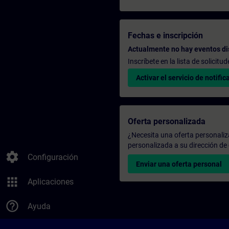
Fechas e inscripción
Actualmente no hay eventos di
Inscríbete en la lista de solicit
Activar el servicio de notific
Oferta personalizada
¿Necesita una oferta personali
personalizada a su dirección de 
settings
Configuración
Enviar una oferta personal
apps
Aplicaciones
help_outline
Ayuda