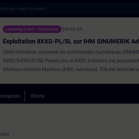
s
n 8XXD-PL/SL sur IHM SINUMERIK Advanced 
Learning Event - Classroom
8XXD-OP
Exploitation 8XXD-PL/SL sur IHM SINUMERIK A
Cette formation concerne les commandes numériques SINUME
840D/840Di/810D PowerLine et 840D SolutionLine possédan
Interface Homme Machine (IHM) Advanced. Elle est destinée 
Opérateurs qui souhaitent acquérir les connaissances approfo
nécessaires au maniement de ce type de CN.Répartition30% T
PratiqueParticipants max8Evaluation des acquisOuiEligible C
scripción
Oferta
ⓘNonCertificationNon
pièce