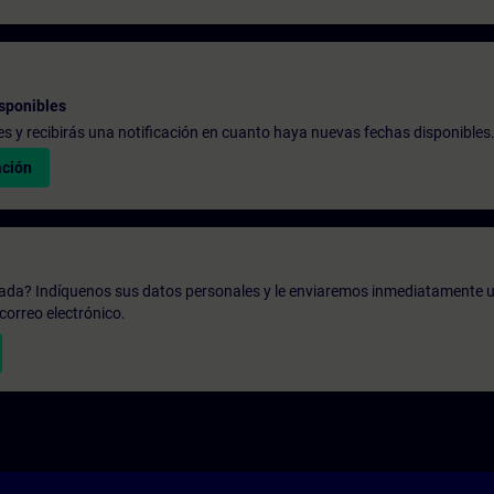
sponibles
udes y recibirás una notificación en cuanto haya nuevas fechas disponibles
ación
zada? Indíquenos sus datos personales y le enviaremos inmediatamente u
correo electrónico.