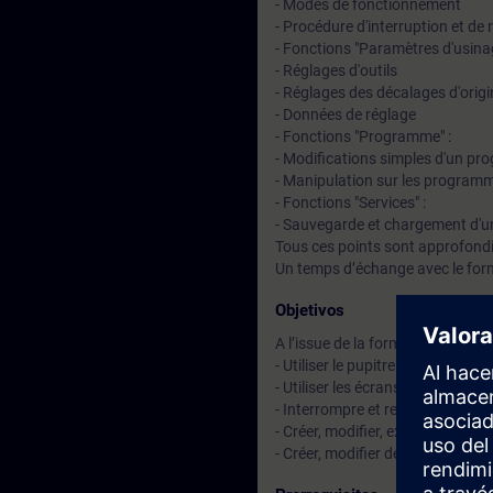
- Modes de fonctionnement
- Procédure d'interruption et de 
- Fonctions "Paramètres d'usinag
- Réglages d'outils
- Réglages des décalages d'orig
- Données de réglage
- Fonctions "Programme" :
- Modifications simples d'un p
- Manipulation sur les program
- Fonctions "Services" :
- Sauvegarde et chargement d'
Tous ces points sont approfondi
Un temps d’échange avec le for
Objetivos
A l’issue de la formation, le stag
- Utiliser le pupitre opérateur 
- Utiliser les écrans standards 
- Interrompre et reprendre un cy
- Créer, modifier, exécuter et 
- Créer, modifier des outils et de