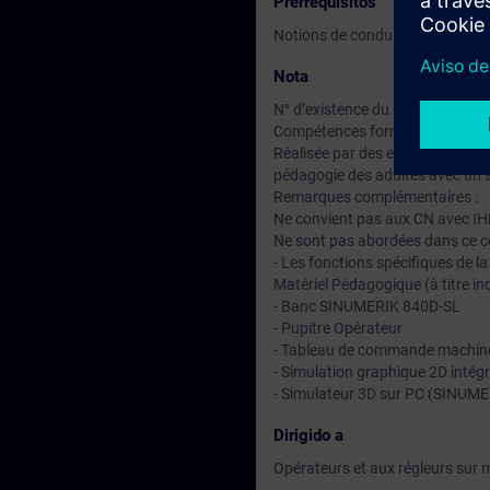
Prerrequisitos
Notions de conduite de machi
Nota
N° d’existence du centre de for
Compétences formateur :
Réalisée par des experts assuran
pédagogie des adultes avec un s
Remarques complémentaires :
Ne convient pas aux CN avec 
Ne sont pas abordées dans ce c
- Les fonctions spécifiques de l
Matériel Pédagogique (à titre ind
- Banc SINUMERIK 840D-SL
- Pupitre Opérateur
- Tableau de commande machin
- Simulation graphique 2D intégr
- Simulateur 3D sur PC (SINUME
Dirigido a
Opérateurs et aux régleurs sur 