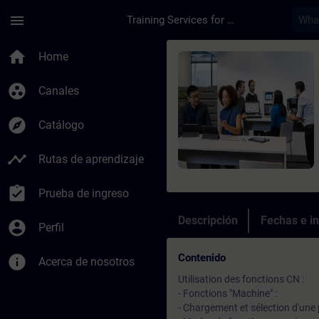
Saltar al contenido principal
Página cargada
menu
Training Services for Digital Industries
Curso - Exploitatio
home
Home
group_work
Canales
explore
Catálogo
timeline
Rutas de aprendizaje
assignment_turned_in
Prueba de ingreso
Descripción
Fechas e in
account_circle
Perfil
Contenido
info
Acerca de nosotros
Utilisation des fonctions CN :
- Fonctions "Machine" :
- Chargement et sélection d'une 