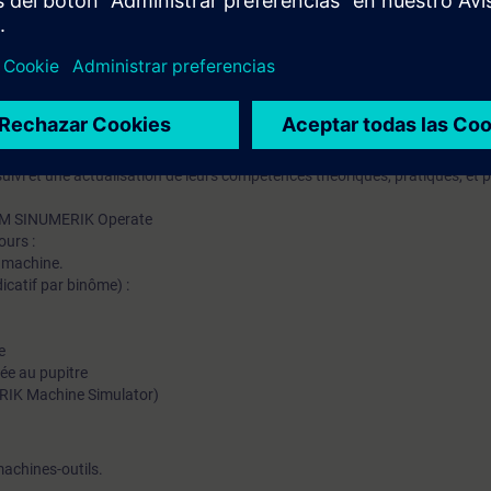
nes à commande numérique.
mation SITRAIN : 11 93 00 205 93
t au quotidien des missions techniques auprès des entreprises, formés et 
uivi et une actualisation de leurs compétences théoriques, pratiques, et
IHM SINUMERIK Operate
ours :
a machine.
icatif par binôme) :
e
ée au pupitre
RIK Machine Simulator)
machines-outils.