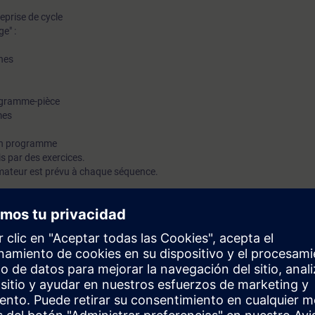
reprise de cycle
e" :
ines
rogramme-pièce
mes
un programme
s par des exercices.
mateur est prévu à chaque séquence.
iaire sera capable de :
et le Tableau de Commande Machine
de conduite machine
cle d'usinage.
sauvegarder un programme.
s décalages d'origines.