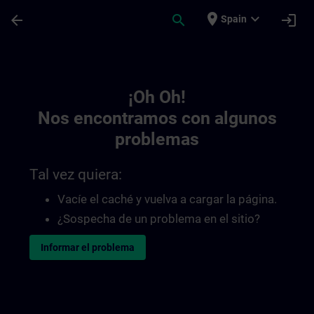
Saltar al contenido principal
Página cargada
place
expand_more
arrow_back
search
login
Spain
Toc | SITRAIN
¡Oh Oh!
Nos encontramos con algunos
problemas
Tal vez quiera:
Vacíe el caché y vuelva a cargar la página.
¿Sospecha de un problema en el sitio?
Informar el problema