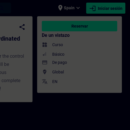
place
expand_more
login
earch
Spain
Iniciar sesión
 (Curriculum) - Entrenamiento - Capacitaci
share
Reservar
De un vistazo
rdinated
widgets
Curso
Básico
r the control
payment
De pago
ll be
where_to_vote
nous
Global
 complete
translate
EN
!