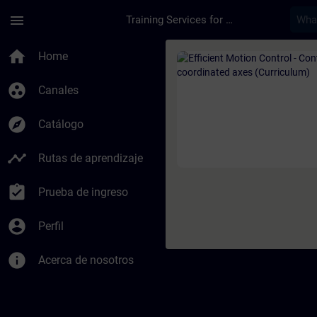
Saltar al contenido principal
Página cargada
menu
Training Services for Digital Industries
Curso - Efficient Mo
home
Home
group_work
Canales
explore
Catálogo
timeline
Rutas de aprendizaje
assignment_turned_in
Prueba de ingreso
account_circle
Perfil
info
Acerca de nosotros