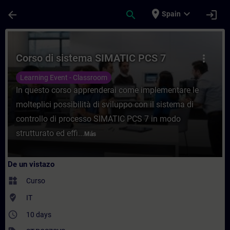
Saltar al contenido principal
Página cargada
place
expand_more
arrow_back
search
login
Spain
Curso - Corso di sistema SIMATIC PCS 7 -
Corso di sistema SIMATIC PCS 7
more_vert
Learning Event - Classroom
In questo corso apprenderai come implementare le
molteplici possibilità di sviluppo con il sistema di
controllo di processo SIMATIC PCS 7 in modo
strutturato ed effi...
Más
De un vistazo
widgets
Curso
where_to_vote
IT
access_time
10 days