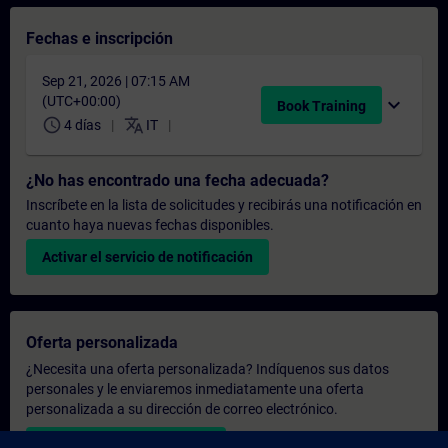
Fechas e inscripción
Sep 21, 2026 | 07:15 AM
(UTC+00:00)
expand_more
Book Training
schedule
translate
4 días
IT
¿No has encontrado una fecha adecuada?
Inscríbete en la lista de solicitudes y recibirás una notificación en
cuanto haya nuevas fechas disponibles.
Activar el servicio de notificación
Oferta personalizada
¿Necesita una oferta personalizada? Indíquenos sus datos
personales y le enviaremos inmediatamente una oferta
personalizada a su dirección de correo electrónico.
Enviar una oferta personal