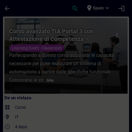
Saltar al contenido principal
Página cargada
place
expand_more
arrow_back
search
login
Spain
Curso - Corso avanzato TIA Portal 3 con
Corso avanzato TIA Portal 3 con
more_vert
Attestazione di Competenza –
Programma SITRAIN PROFESSIONAL
Learning Event - Classroom
Partecipando a questo corso acquisirai le capacità
necessarie per poter realizzare un sistema di
automazione a partire dalle specifiche funzionali.
Conoscerai le str...
Más
De un vistazo
widgets
Curso
where_to_vote
IT
access_time
4 days