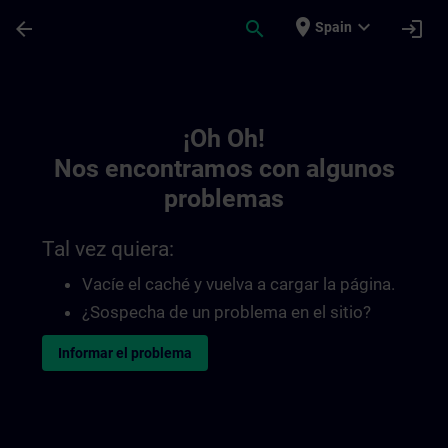
Saltar al contenido principal
Página cargada
place
expand_more
arrow_back
search
login
Spain
Toc | SITRAIN
¡Oh Oh!
Nos encontramos con algunos
problemas
Tal vez quiera:
Vacíe el caché y vuelva a cargar la página.
¿Sospecha de un problema en el sitio?
Informar el problema