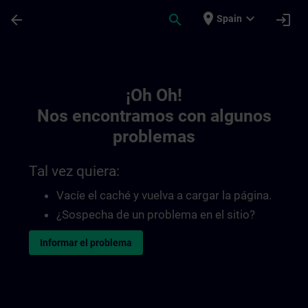
Saltar al contenido principal
Página cargada
place
expand_more
arrow_back
search
login
Spain
Toc | SITRAIN
¡Oh Oh!
Nos encontramos con algunos
problemas
Tal vez quiera:
Vacíe el caché y vuelva a cargar la página.
¿Sospecha de un problema en el sitio?
Informar el problema