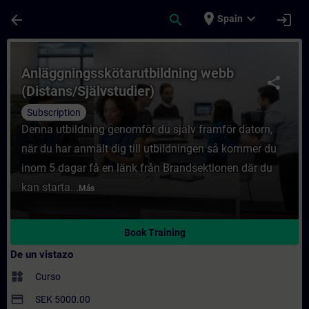
Saltar al contenido principal
Página cargada
place
expand_more
arrow_back
search
login
Spain
Curso - Anläggningsskötarutbildning webb 
Anläggningsskötarutbildning webb
share
(Distans/Självstudier)
Subscription
Denna utbildning genomför du själv framför datorn,
när du har anmält dig till utbildningen så kommer du
inom 5 dagar få en länk från Brandsektionen där du
kan starta...
Más
Book Training
De un vistazo
widgets
Curso
payment
SEK 5000.00