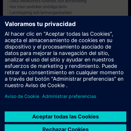
- Olika detektorers funktion och användning
- Hur man undviker onödiga larm
- Larmlagring och larmorganisation
- Larmöverföring till räddningstjänst eller larmcentral
Objetivos
Att ge anläggningsskötaren kännedom om sitt ansvar samt god
kunskap inom brandskydd.
Nota
-
Dirigido a
Anläggningsskötare på automatiska brandlarmanläggningar.
© Siemens AG 2026