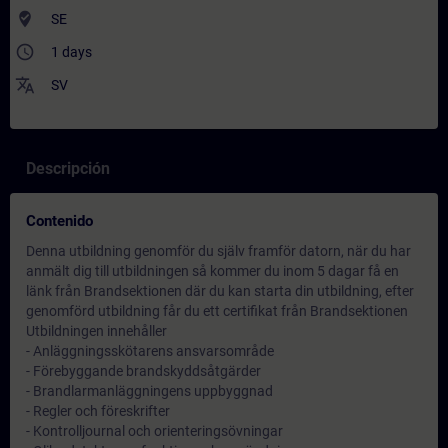
where_to_vote
SE
access_time
1 days
translate
SV
Descripción
Contenido
Denna utbildning genomför du själv framför datorn, när du har
anmält dig till utbildningen så kommer du inom 5 dagar få en
länk från Brandsektionen där du kan starta din utbildning, efter
genomförd utbildning får du ett certifikat från Brandsektionen
Utbildningen innehåller
- Anläggningsskötarens ansvarsområde
- Förebyggande brandskyddsåtgärder
- Brandlarmanläggningens uppbyggnad
- Regler och föreskrifter
- Kontrolljournal och orienteringsövningar