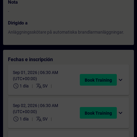
Nota
-
Dirigido a
Anläggningsskötare på automatiska brandlarmanläggningar.
Fechas e inscripción
Sep 01, 2026 | 06:30 AM
(UTC+00:00)
expand_more
Book Training
schedule
translate
1 día
SV
Sep 02, 2026 | 06:30 AM
(UTC+00:00)
expand_more
Book Training
schedule
translate
1 día
SV